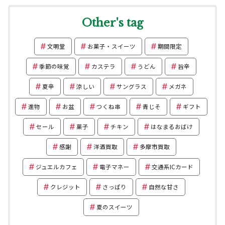
Other's tag
文明堂
お菓子・スイーツ
期間限定
季節の味覚
カステラ
うどん
旨辛
夏辛
涼しい
サングラス
メガネ
進物
お盆
つくね串
青じそ
ギフト
セール
菓子
チキン
はなまるおばけ
感謝
洋酒買取
多摩市買取
ジュエルカフェ
電子マネー
交通系ICカード
クレジット
さっぱり
自然な甘さ
夏のスイーツ