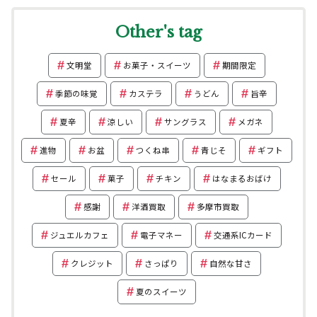
Other's tag
文明堂
お菓子・スイーツ
期間限定
季節の味覚
カステラ
うどん
旨辛
夏辛
涼しい
サングラス
メガネ
進物
お盆
つくね串
青じそ
ギフト
セール
菓子
チキン
はなまるおばけ
感謝
洋酒買取
多摩市買取
ジュエルカフェ
電子マネー
交通系ICカード
クレジット
さっぱり
自然な甘さ
夏のスイーツ