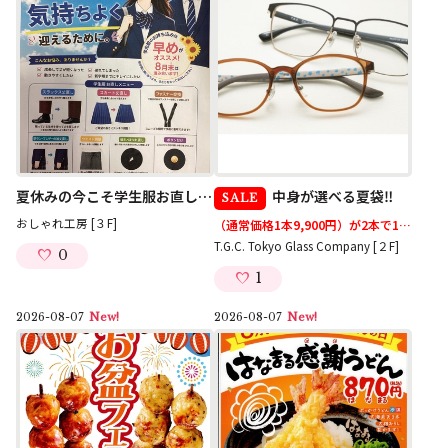
夏休みの今こそ学生服お直しのチャンスです
中身が選べる夏袋‼
SALE
おしゃれ工房 [３F]
（通常価格1本9,900円）が2本で13,200円
T.G.C. Tokyo Glass Company [２F]
0
1
2026-08-07
New!
2026-08-07
New!