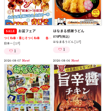
お盆フェア
はなまる感謝うどん
SALE
870円
(税込)
つくね串・青じそつくね串 各1本 127円
(税込)
はなまるうどん [１F]
日本一 [１F]
1
1
2026-08-07
New!
2026-08-06
New!