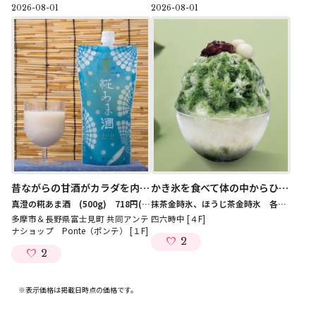
2026-08-01
2026-08-01
昔ながらの甘酒がカラダを内側から整えてくれます！
かき氷を食べて体の中からひんやり！
真澄の糀あま酒 (500g) 718円
(税込)
抹茶金時氷、ほうじ茶金時氷 各759円
(税
多摩市＆長野県富士見町 共同アンテ
四六時中 [４F]
ナショップ Ponte（ポンテ） [１F]
2
2
※表示価格は掲載日時点の価格です。