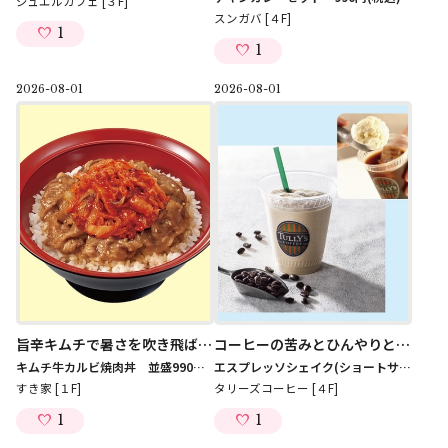
ジュエルカフェ [３F]
スンガバ [４F]
1
1
2026-08-01
2026-08-01
旨辛キムチで暑さを吹き飛ばせ！
コーヒーの苦みとひんやりとした甘さで、ほっと一息
キムチ牛カルビ焼肉丼 並盛990円
(税込)
エスプレッソシェイク(ショートサイズ) 630円～
すき家 [１F]
タリーズコーヒー [４F]
1
1