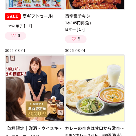
夏ギフトセール!!
旨辛醤チキン
SALE
1本105円
(税込)
二木の菓子 [１F]
日本一 [１F]
3
2
2026-08-01
2026-08-01
【8月限定｜洋酒・ウイスキー買取強化】
カレーの辛さは甘口から激辛まで調整できます！
チキンカレーセット 990円
(税込)