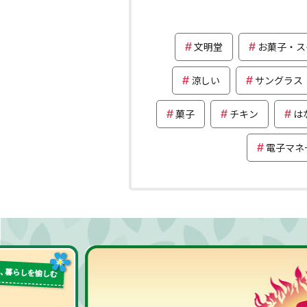
文明堂
お菓子・ス
涼しい
サングラス
菓子
チキン
は
電子マネ