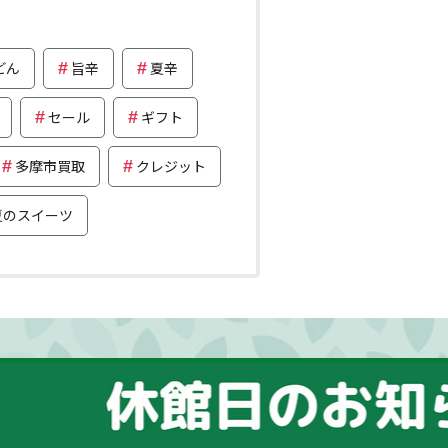
どん
旨辛
夏辛
セール
ギフト
多摩市買取
クレジット
夏のスイーツ