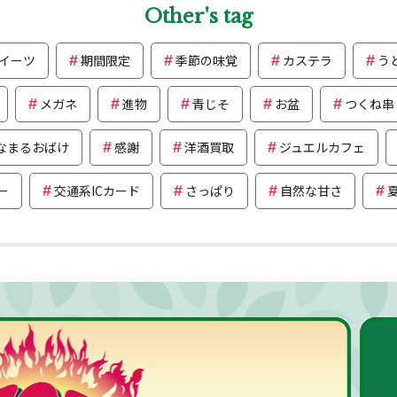
Other's tag
イーツ
期間限定
季節の味覚
カステラ
う
メガネ
進物
青じそ
お盆
つくね串
なまるおばけ
感謝
洋酒買取
ジュエルカフェ
ー
交通系ICカード
さっぱり
自然な甘さ