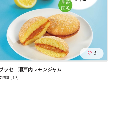
5
ブッセ 瀬戸内レモンジャム
文明堂 [１F]