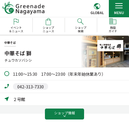
GLOBAL
MENU
イベント
ショップ
ショップ
施設
＆ニュース
ニュース
検索
ガイド
中華そば
中華そば 獅
チュウカソバシシ
11:00～15:30 17:00～23:00（年末年始休業あり）
042-313-7330
２号館
ショップ
情報