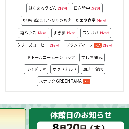
はなまるうどん
四六時中
New!
New!
妙高山麓こしひかりのお店 たまや食堂
New!
亀ハウス
すき家
スンガバ
New!
New!
New!
タリーズコーヒー
ブランディーノ
求人
New!
New!
ドトールコーヒーショップ
すし屋 銀蔵
サイゼリヤ
マクドナルド
珈琲百貨店
スナック GREEN TAMA
求人