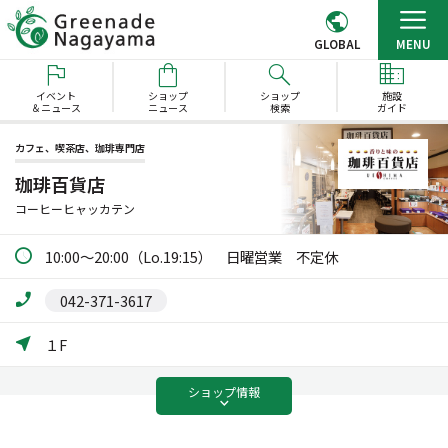
GLOBAL
MENU
イベント
ショップ
ショップ
施設
＆ニュース
ニュース
検索
ガイド
カフェ、喫茶店、珈琲専門店
珈琲百貨店
コーヒーヒャッカテン
10:00～20:00（Lo.19:15） 日曜営業 不定休
042-371-3617
１F
ショップ
情報