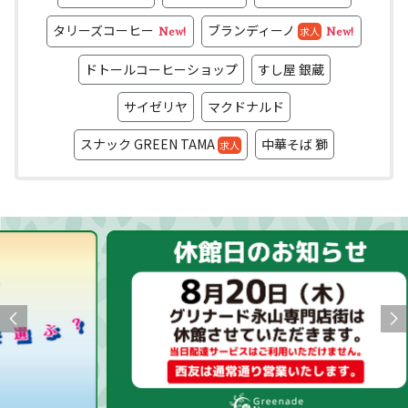
タリーズコーヒー
ブランディーノ
求人
New!
New!
ドトールコーヒーショップ
すし屋 銀蔵
サイゼリヤ
マクドナルド
スナック GREEN TAMA
中華そば 獅
求人