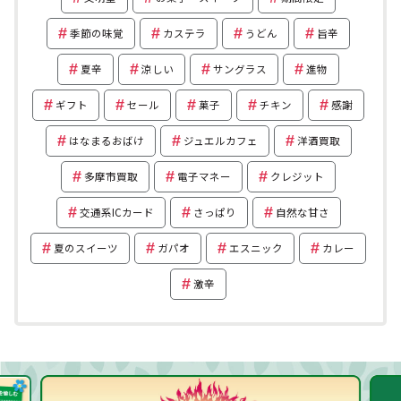
季節の味覚
カステラ
うどん
旨辛
夏辛
涼しい
サングラス
進物
ギフト
セール
菓子
チキン
感謝
はなまるおばけ
ジュエルカフェ
洋酒買取
多摩市買取
電子マネー
クレジット
交通系ICカード
さっぱり
自然な甘さ
夏のスイーツ
ガパオ
エスニック
カレー
激辛