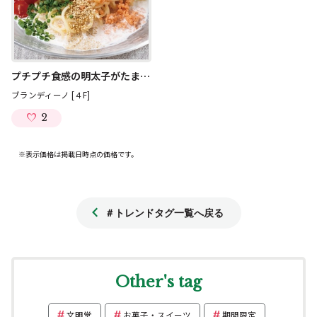
プチプチ食感の明太子がたまらない！
ブランディーノ [４F]
2
※表示価格は掲載日時点の価格です。
＃トレンドタグ一覧へ戻る
Other's tag
文明堂
お菓子・スイーツ
期間限定