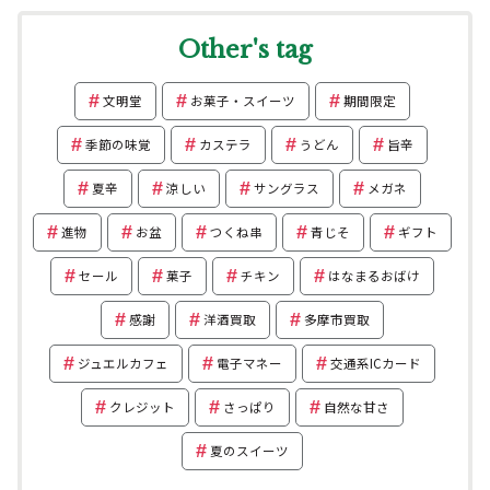
Other's tag
文明堂
お菓子・スイーツ
期間限定
季節の味覚
カステラ
うどん
旨辛
夏辛
涼しい
サングラス
メガネ
進物
お盆
つくね串
青じそ
ギフト
セール
菓子
チキン
はなまるおばけ
感謝
洋酒買取
多摩市買取
ジュエルカフェ
電子マネー
交通系ICカード
クレジット
さっぱり
自然な甘さ
夏のスイーツ