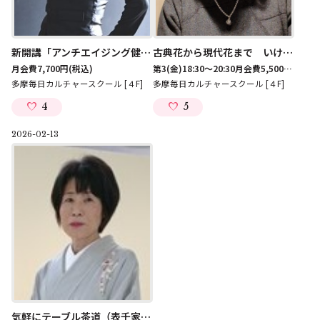
新開講「アンチエイジング健康ダンス（コグニダンス）」講師/吉武俊治
古典花から現代花まで いけばな松花古流 講師/宮川理秋
月会費7,700円
(税込)
第3(金)18:30～20:30月会費5,500円
(税込)
多摩毎日カルチャースクール [４F]
多摩毎日カルチャースクール [４F]
4
5
2026-02-13
気軽にテーブル茶道（表千家）講師/宮川宗禮 第1(金)19:00～20:30