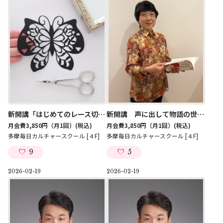
新開講「はじめてのレース切り絵～蒼山日菜の世界を楽しむ～」講師/松本ユッコ
新開講 声に出して物語の世界を楽しもう はじめての朗読 講師/坂井乙栄
月会費3,850円（月1回）
(税込)
月会費3,850円（月1回）
(税込)
多摩毎日カルチャースクール [４F]
多摩毎日カルチャースクール [４F]
9
5
2026-02-19
2026-02-19