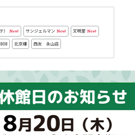
テ）
サンジェルマン
文明堂
New!
New!
New!
808
北京樓
西友 永山店