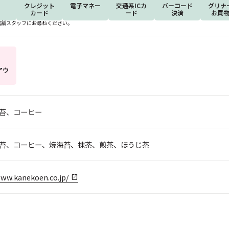
クレジット
電子マネー
交通系ICカ
バーコード
グリナ
カード
ード
決済
お買
店舗スタッフにお尋ねください。
アウ
苔、コーヒー
苔、コーヒー、焼海苔、抹茶、煎茶、ほうじ茶
www.kanekoen.co.jp/