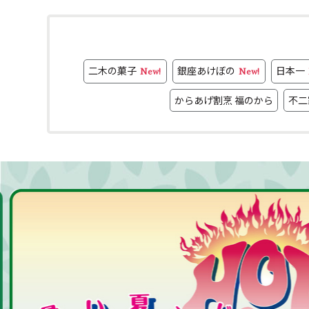
二木の菓子
銀座あけぼの
日本一
New!
New!
からあげ割烹 福のから
不二