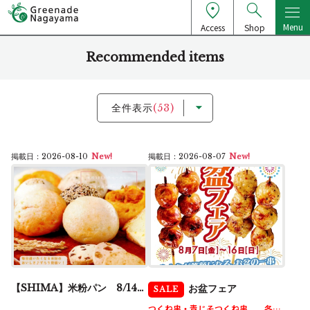
Menu
Access
Shop
Recommended items
全件表示
(53)
掲載日：2026-08-10
New!
掲載日：2026-08-07
New!
【SHIMA】米粉パン 8/14（金）販売決定！！
お盆フェア
SALE
つくね串・青じそつくね串 各1本 127円